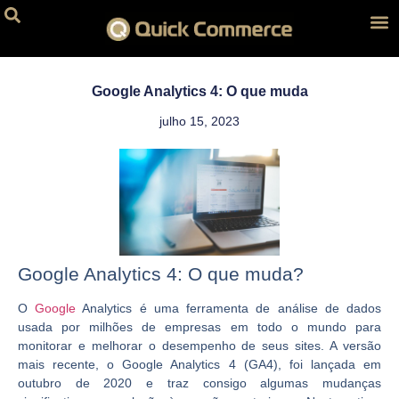
A Quick C
Loja Virtual
Loja Virtual por
Criação de Sites
Site para Loja 
Site para Imo
Hospedagem de Sit
Nosso Port
Google Analytics 4: O que muda
julho 15, 2023
Google Analytics 4: O que muda?
O
Google
Analytics é uma ferramenta de análise de dados
usada por milhões de empresas em todo o mundo para
monitorar e melhorar o desempenho de seus sites. A versão
mais recente, o Google Analytics 4 (GA4), foi lançada em
outubro de 2020 e traz consigo algumas mudanças