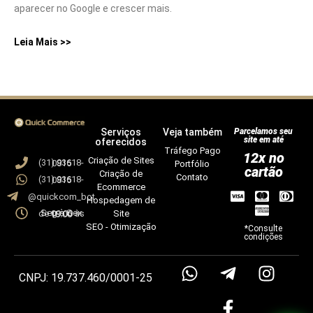
aparecer no Google e crescer mais.
Leia Mais >>
Serviços
Veja também
Parcelamos seu
site em até
oferecidos
Tráfego Pago
12x no
Criação de Sites
(31) 93618-0815
Portfólio
cartão
Criação de
Contato
(31) 93618-0815
Ecommerce
@quickcom_bot
Hospedagem de
Site
Seg à Sex de 09:00 às 18:00
SEO - Otimização
*Consulte
condições
CNPJ: 19.737.460/0001-25