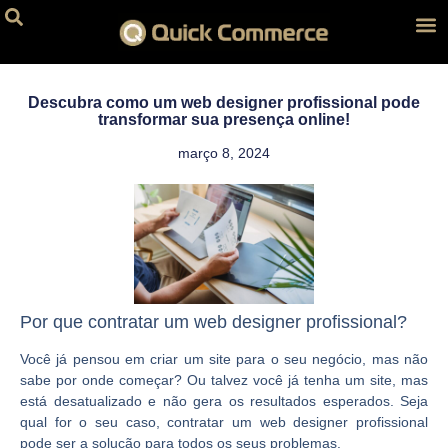
A Quick C
Loja Virtual
Loja Virtual por
Criação de Sites
Site para Loja 
Site para Imo
Hospedagem de Sit
Nosso Port
Descubra como um web designer profissional pode
transformar sua presença online!
março 8, 2024
Por que contratar um web designer profissional?
Você já pensou em criar um site para o seu negócio, mas não
sabe por onde começar? Ou talvez você já tenha um site, mas
está desatualizado e não gera os resultados esperados. Seja
qual for o seu caso, contratar um web designer profissional
pode ser a solução para todos os seus problemas.