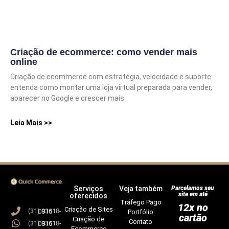
Criação de ecommerce: como vender mais
online
Criação de ecommerce com estratégia, velocidade e suporte:
entenda como montar uma loja virtual preparada para vender,
aparecer no Google e crescer mais.
Leia Mais >>
Serviços
Veja também
Parcelamos seu
site em até
oferecidos
Tráfego Pago
12x no
Criação de Sites
(31) 93618-0815
Portfólio
cartão
Criação de
Contato
(31) 93618-0815
Ecommerce